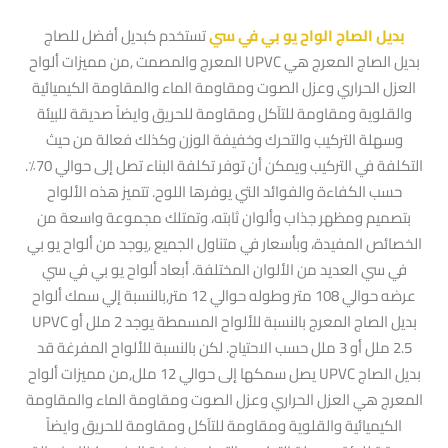
بديل الصاج الواح يو بي في سي
تستخدم كبديل أفضل للصاج
المعرج والمصمت ,من مميزات ألواح UPVC بديل الصاج المعرج هي
العزل الحراري وعزل الصوت ومقاومة الماء والمقاومة الكيميائية
والقلوية ومقاومة للتآكل ومقاومة للحريق وايضاً صديقة للبيئة
وسهلة التركيب والتحرك وخفيفة الوزن وكذلك فعالة من حيث
التكلفة في التركيب ويمكن أن توفر تكلفة البناء تصل إلى حوالي 70٪.
حسب الكفاءة والفوائد التي يوفرها اللوح. تتميز هذه الألواح
بتصميم ومظهر جذاب وألوان ثابته، وتمتلك مجموعة واسعة من
الخصائص المفيدة، وبأسعار في متناول الجميع ,يوجد من ألواح يو بي
في سي العديد من الألوان المختلفة. أبعاد ألواح يو بي في سي
عرضه حوالي 108 متر وطوله حوالي 12 متر,بالنسبة إلي سمك ألواح
UPVC بديل الصاج المعرج بالنسبة للألواح المسمطة يوجد 2 ملل أو
2.5 ملل أو 3 ملل حسب الاحتياج. لكن بالنسبة للألواح المفرغة قد
يصل سمكها إلى حوالي 12 ملل,من مميزات ألواح UPVC بديل الصاج
المعرج هي العزل الحراري وعزل الصوت ومقاومة الماء والمقاومة
الكيميائية والقلوية ومقاومة للتآكل ومقاومة للحريق وايضاً