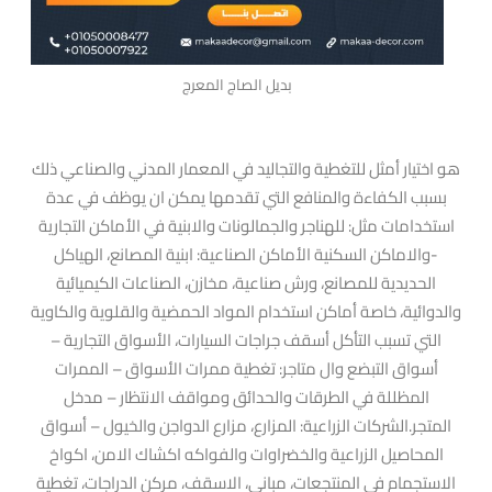
بديل الصاج المعرج
هو اختيار أمثل للتغطية والتجاليد في المعمار المدني والصناعي ذلك
بسبب الكفاءة والمنافع التي تقدمها يمكن ان يوظف في عدة
استخدامات مثل: للهناجر والجمالونات والابنية في الأماكن التجارية
-والاماكن السكنية الأماكن الصناعية: ابنية المصانع، الهياكل
الحديدية للمصانع، ورش صناعية، مخازن، الصناعات الكيميائية
والدوائية، خاصة أماكن استخدام المواد الحمضية والقلوية والكاوية
التي تسبب التأكل أسقف جراجات السيارات، الأسواق التجارية –
أسواق التبضع وال متاجر: تغطية ممرات الأسواق – الممرات
المظللة في الطرقات والحدائق ومواقف الانتظار – مدخل
المتجر.الشركات الزراعية: المزارع، مزارع الدواجن والخيول – أسواق
المحاصيل الزراعية والخضراوات والفواكه اكشاك الامن، اكواخ
الاستجمام في المنتجعات، مباني، الاسقف، مركن الدراجات، تغطية