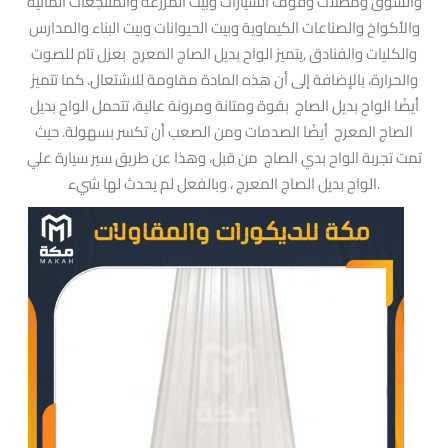
والسوق ومظلات وقوف السيارات وبيت المزرعة والمنتجعات المائية
والأكواخ والصناعات الكيماوية وبيت الحيوانات وبيت البناء والمدارس
والكليات والفنادق ,يتميز الواح بديل الصاج المعرج بعزل تام للصوت
والحرارة، بالإضافة إلى أن هذه المادة مقاومة للاشتعال. كما تتميز
أيضًا الواح بديل الصاج بقوة ومتانة ومرونة عالية، تتحمل الواح بديل
الصاج المعرج أيضًا الصدمات ومن الصعب أن تكسر بسهولة. حيث
تمت تجربة الواح بدي الصاج من قبل، وهذا عن طريق سير سيارة علي
الواح بديل الصاج المعرج ، وبالفعل لم يحدث لها شيء.