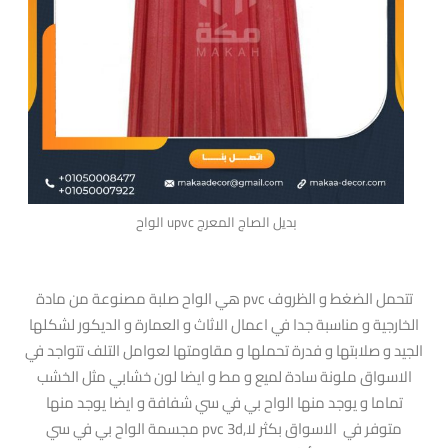
الواح upvc بديل الصاج المعرج
هي الواح صلبة مصنوعة من مادة pvc تتحمل الضغط و الظروف
الخارجية و مناسبة جدا في اعمال الاثاث و العمارة و الديكور لشكلها
الجيد و صلابتها و فدرة تحملها و مقاومتها لعوامل التلف تتواجد في
الاسواق ملونة سادة لميع و مط و ايضا لون خشابي مثل الخشب
تماما و يوجد منها الواح بي في سي شفافة و ايضا يوجد منها
مجسمة الواح بي في سي pvc 3d,متوفر في الاسواق بكثر لا