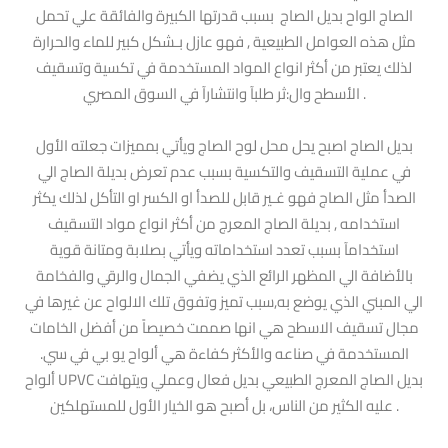
الصاج الواح بديل الصاج بسبب قدرتها الكبيرة والفائقة علي تحمل
مثل هذه العوامل الطبيعية , فهو عازل بـشكل كبير للماء والحرارة
لذلك يعتبر من أكثر انواع المواد المستخدمة في تكسية وتسقيف
الأسطح وال:ثر طلبآ وانتشارآ في السوق المصري .
بديل الصاج اصبح يحل محل لوح الصاج ويأتي بمميزات جعلته الأول
في عملية التسقيف والتكسية بسبب عدم تعرض بديلة الصاج الي
الصدأ مثل الصاج فهو غـير قابل للصدأ او الكسر او التأكل لذلك يكثر
استخدامه , بديلة الصاج المعرج من أكثر انواع مواد التسقيف
استخدامآ بسبب تعدد استخداماته ويأتي بصلابة ومتانة قوية
بالأضافة الي المظهر الرائع الذي يضفي الجمال والرقي والفخامة
الي المبني الذي يوضع به,سبب تميز وتفوق تلك الالواح عن غيرها في
مجال تسقيف الاسطح هي انها صممت خصيصاً من أفضل الخامات
المستخدمة في صناعه والأكثر كفاءة هي ألواح يو بي في سي.
ألواح UPVC بديل الصاج المعرج الطبيعي بديل فعال وعملي ويتهافت
عليه الكثير من الناس، بل أصبح هو الخيار الأول للمستهلكين .