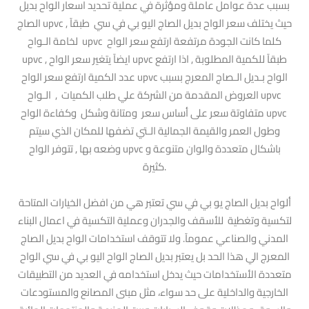
بسبب عدة عوامل عاملة ومؤثرة في عملية تحديد اسعار الواح بديل
الصاج upvc , حيث يختلف سعر الواح بديل الصاج اليو بي في سي طبقآ
لخامة الـواح upvc كلما كانت الجودة مرتفعة ارتفع سعر الواح
upvc , ايضآ يتغير سعر الواح upvc طبقآ للكمية المطلوبة , اذا ارتفع
عدد الكمية ارتفع سعر الواح upvc الواح بـديل الـصاج المعرج بسبب
العروض المقدمة من الشركة علي طلب الكميات , الـواح upvc
متفاوتة سعر على أساس سعر ومتانة وشكل وكفاءة الواح upvc
وطول العمر والقيمة الجمالية الـتي تضفها للمكان الذي سيتم
وضعه بها , تتوفر الواح upvc باشكال متعددة والوان متنوعة و
كثيرة.
ألواح بديل الصاج يو بي في سي تعتبر هي من افضل الخيارات المتاحة
لتكسية وتغطية للأسقف والجدران وعملية التكسية في اعمال البناء
المدني والصناعي عمومآ. ولا تتوقف استخدامات الواح بديل الصاج
المعرج الي هذا الحد بل يعتبر بديل الصاج الواح اليو بي في سي الواح
متعددة الأستخدامات حيث يدخل استخدامه في العديد من التطبيقات
الخارجية والداخلية على حد سواء، مثل مبنى المصانع والمستودعات