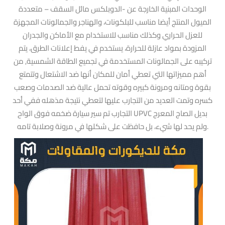
الوحدات المبنية الخارجة عن -الدوبلكس مائل السقف – متعددة
الميول المنتج أيضا مناسب للبلكونات، والهناجر والجمالونات المجهزة
للعزل الحراري وكذلك مناسب للاستخدام مع الأماكن والجدران
المزودة بمواد عازلة للحرارة، يستخدم في يفط إعلانات الطرق، يتم
تركيبه على الجمالونات المستخدمة في تجميع الطاقة الشمسية, من
أهم مميزاتها التي تعطي أمان للمكان أنها ضد الاشتعال وتتمتع
بقوة ومتانه ومرونة كبيره وقوته تحمل عالية ضد الصدمات وصعب
كسره وتمت العديد من التجارب عليها لتعطي نتيجة مذهله ففي أحد
التجارب تم سير سيارة ضخمه فوق الواح UPVC بديل الصاج المعرج
ولم يحد لها شيء، بل حافظت على شكلها في مرونة وصلابة تامه.