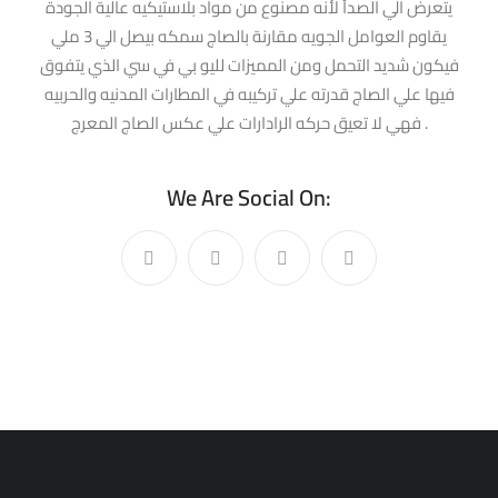
يتعرض الي الصدأ لأنه مصنوع من مواد بلاستيكيه عالية الجودة
يقاوم العوامل الجويه مقارنة بالصاج سمكه بيصل الي 3 ملي
فيكون شديد التحمل ومن المميزات لليو بي في سي الذي يتفوق
فيها علي الصاج قدرته علي تركيبه في المطارات المدنيه والحربيه
فهي لا تعيق حركه الرادارات علي عكس الصاج المعرج .
We Are Social On: