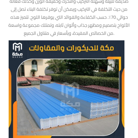
صديقة للبيئة وسهلة التركيب والتحرك وخفيفة الوزن وكذلك فعالة
من حيث التكلفة في التركيب ويمكن أن توفر تكلفة البناء تصل إلى
حوالي 70٪. حسب الكفاءة والفوائد التي يوفرها اللوح. تتميز هذه
الألواح بتصميم ومظهر جذاب وألوان ثابته، وتمتلك مجموعة واسعة
من الخصائص المفيدة، وبأسعار في متناول الجميع.