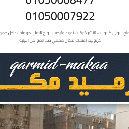
01050007922
لواح البولي كربونيت، تنتشر شركات توريد وتركيب الواح البولي كربونيت داخل جم
كربونيت امتلاك مكان محمي ضد العوامل البيئية
.