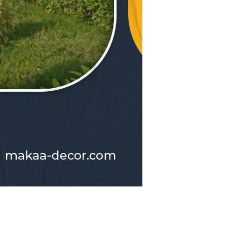
توريَ