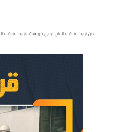
من توريد وتركيب الواح البولي كربونيت، بتوريد وتركيب ا