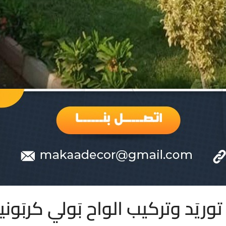
د وتركيب الواح بَولي كربَونيت