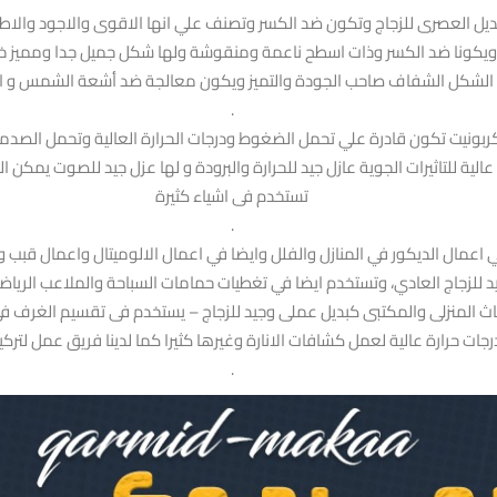
ا البديل العصرى للزجاج وتكون ضد الكسر وتصنف علي انها الاقوى والاجود وال
مت ويكونا ضد الكسر وذات اسطح ناعمة ومنقوشة ولها شكل جميل جدا وممي
لى الشكل الشفاف صاحب الجودة والتميز ويكون معالجة ضد أشعة الشمس و ا
.
 كربونيت تكون قادرة علي تحمل الضغوط ودرجات الحرارة العالية وتحمل الصدمات 
ية للتاثيرات الجوية عازل جيد للحرارة والبرودة و لها عزل جيد للصوت يمكن 
تستخدم فى اشياء كثيرة
.
 اعمال الديكور في المنازل والفلل وايضا في اعمال الالوميتال واعمال قبب و
جيد للزجاج العادي، وتستخدم ايضا في تغطيات حمامات السباحة والملاعب الري
أثاث المنزلى والمكتبى كبديل عملى وجيد للزجاج – يستخدم فى تقسيم الغرف 
جات حرارة عالية لعمل كشافات الانارة وغيرها كثيرا كما لدينا فريق عمل لتركي
.