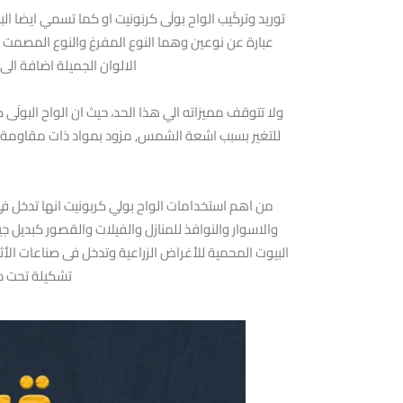
توريد وتركَيب الواح بولَى كربَونيت او كما تسمي ايض
عبارة عن نوعين وهما النوع المفرغ والنوع المص
الالوان الجميلة اضافة ا
ولا تتوقف مميزاته الي هذا الحد، حيث ان الواح البولَى
للتغير بسبب اشعة الشمس, مزود بمواد ذات مقاومة عال
من اهم استخدامات الواح بولي كربونيت انها تدخل في
والاسوار والنوافذ للمنازل والفيلات والقصور كبديل 
البيوت المحمية للأغراض الزراعية وتدخل فى صناعات ال
تشكيلة تحت در