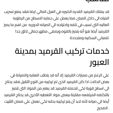
قد يمتلك القرميد القدره الكبيره في العزل المائي ايضا فقد يمنع تسريب
المياه الى داخل المبنى مما يعمل على حمايه الاسطح من الرطوبه
العاليه التي تسبب في تلفه واحتياجه الي الصيانه الدوريه من اهم ما يميز
القرميد أيضا هو أنه يتميز بالقوه ويصفي مظهر جمالي لائق جدا
للمباني السكنيه ومتجددة.
خدمات تركيب القرميد بمدينة
العبور
علي الرغم من مميزات القرميد إلا أنه قد يتطلب العنايه والصيانة في
بعض الحالات اذا كان القرميد الذي تم تركيبه من النوع الثقيل فقد يحتاج
الي اسطح قوية لكي تتحمله القرميد قد يعتبر من المواد التي تتميز
بالتكلفه المرتفعه مقارنة ببعض مواد التغطيه الأخري قد يحتاج القرميد
أيضا الي صيانه لأنه لابد أن يتم تركيبه بدقه لكي نعمل علي ضمان التثبيت
الصحيح .