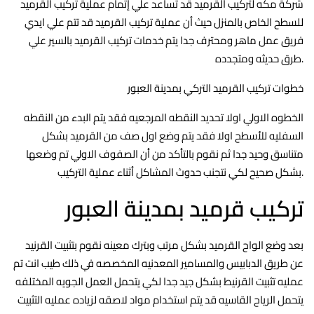
شركة مكه لتركيب القرميد قد تساعد علي إتمام عملية تركيب القرميد
للسطح الخاص بالمنزل حيث أن عملية تركيب القرميد قد تتم علي ايدي
فريق عمل ماهر ومحترف جدا يتم خدمات تركيب القرميد بالسير علي
طرق حديثه ومتجدده.
خطوات تركيب القرميد التركي بمدينة العبور
الخطوه الاولي اولا تحديد النقطه المرجعيه فقد يتم البدء من النقطه
السفليه للأسطح اولا فقد يتم وضع اول صف من القرميد بشكل
متناسق وحيد جدا ثم نقوم بالتأكد من أن الصفوف الاولي تم وضعها
بشكل صحيح لكي نتجنب حدوث المشاكل أثناء عملية التركيب.
تركيب قرميد بمدينة العبور
بعد وضع الواح القرميد بشكل مرتب وبترك معينه نقوم بتثبيت القرنيد
عن طريق الدبابيس والمسامير المعدنيه المخصصه في ذلك طيب انت تم
عمليه تثبيت القرنيط بشكل جيد جدا لكي يتحمل العمل الجويه المختلفه
يتحمل الرياح القاسيه قد يتم استخدام مواد لاصقه لزياده عمليه التثبيت