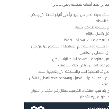
أثبت صناعة البلاط البلاستيكي جودته العالية ومتانته واسعارها المناسبة ، بحيث اصبح من أجود وأغلى أنواع البلاط التي يمكن
ويوجد عدة انواع من البلاط البلاستيكي منها النوع المصنوع من مواد مستوردة تركية وتم اعتمادها والتسويق لها من قبل
تتعدد ألوان البلاط منها الازرق والاحمر والاخضر بدرجاته والتي سوف يتم التحدث عنها بالتفصيل، وتستخدم عادة لتعطي الشكل
كما أنه قد أصبح مؤخرا يتم استخدام الالوان علي حسب المناطق التي يتم فيها استخدام القرميد، كمثال يتم استخدام الألوان