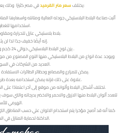
في مصر كثيرًا وذلك يعود إلى عدة أسباب مختلفة وهي كالتالي:
يختلف
سعر متر القرميد
استخدامها لتغطية السطح.
بلاط بلاستيكي عازل للحرارة ومقاوم للرطوبة هو خيار ممتاز.
إنه أيضًا خفيف جدًا لذا لن يثقل كاهل منزلك.
يزن لوح البلاط البلاستيكي حوالي 24 كجم و يبلغ طوله 1 * 6 سم أمتار فقط .
العديد من الشركات في السوق المحلي والعالمي.
يمكن للمزارع والمصانع وحظائر الطائرات الاستفادة من مقاومة الأكسدة للبلاط البلاستيكي.
علاوة على ذلك فإنه يمكن استخدامه بعدة طرق حول المنزل بما في ذلك التسقيف.
تختلف أشكال البلاط وألوانه من موقع إلى آخر اعتمادًا على الظروف المناخية للبلد والمنطقة التي يغطيها البلاط.
الهرمي للأسقف.
الداكنة لحماية المنازل في المناطق غزيرة الأمطار.