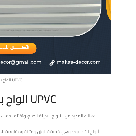
الواح بديل الصاج UPVC
الواح بديل الصاج UPVC
هناك العديد من الألواح البديلة للصاج، وتختلف حسب الاستخدام والتطبيق. ومن بين البدائل الشائعة:
1- ألواح الألمنيوم: وهي خفيفة الوزن ومتينة ومقاومة للصدأ. تستخدم عادة في تطبيقات الديكور والبناء.