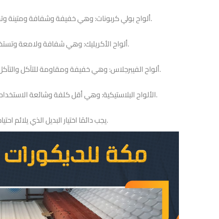
2- ألواح بولي كربونات: وهي خفيفة وشفافة ومتينة وتستخدم في صناعة الأغطية ولوازم الإضاءة.
3- ألواح الأكريليك: وهي شفافة ولامعة وتستخدم في صناعة الإعلانات والإضاءة.
4- ألواح الفيبرجلاس: وهي خفيفة ومقاومة للتآكل والتآكل. يمكن استخدامها في السفن، الأثاث وغيرها.
5- الألواح البلاستيكية: وهي أقل كلفة وشائعة الاستخدام في صناعة الحاويات والمنتجات الاستهلاكية.
يجب دائمًا اختيار البديل الذي يلائم احتياجات التطبيق والميزانية المتاحة.