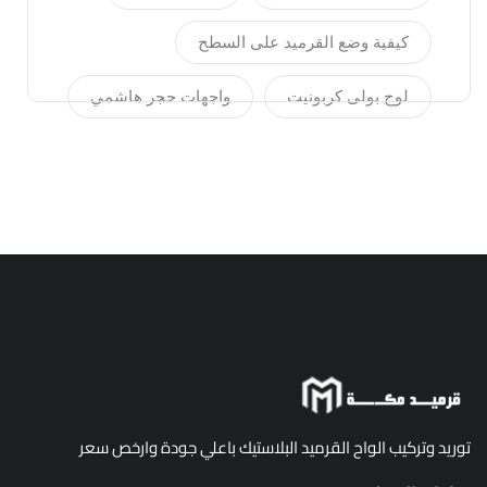
2021
كيفية وضع القرميد على السطح
لوح بولى كربونيت
واجهات حجر هاشمي
توريد وتركيب الواح القرميد البلاستيك باعلي جودة وارخص سعر