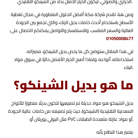
الحراري والصوتي، ليكون الخيار الأمثل بدلًا من الشينكو التقليدي.
ومن هنا، تقدم شركة مكة أفضل الحلول المتطورة في مجال تغطية
الأسطح باستخدام أحدث خامات بديل الزنك، والتي تجمع بين الجودة
العالية والسعر المناسب. وللاستفسار والتواصل يمكنكم الاتصال على:
01050008477
في هذا المقال سنوضح كل ما يخص بديل الشينكو، مميزاته،
استخداماته، أنواعه، ولماذا أصبح الخيار الأفضل حاليًا في سوق مواد
البناء.
ما هو بديل الشينكو؟
بديل الشينكو هو مواد حديثة تم تصنيعها لتكون بديلًا متطورًا للألواح
المعدنية التقليدية (الشينكو)، حيث يتم تصنيعه من خامات عالية الجودة
مثل البولي يوريثان أو PVC أو مواد عازلة متعددة الطبقات.
يتميز هذا النظام بأنه: