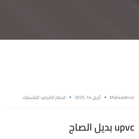
1
4
أ
ب
ر
ي
Makaadecor
أبريل 14, 2025
اسعار القرميد البلاستيك
ل
بديل الصاج upvc