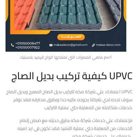
ماهي المميزات التي تمتلكها الواح قرميد بلاستيك pvc؟
كيفية تركيب بديل الصاج UPVC
اعتمادك علي شركة مكه لتركيب بديل الصاج المعرج وبديل الصاج UPVC
سوف تجده لدي شركتنا بجوده عاليه جدا وبطرق محترفه فقد نوفر
خدمات متكامله من المعاينة حتي عملية التركيب.
فإعتمادك علي خدمات شركة مكه بطرق حديثه مع ضمان إتمام
الخدمات من المعاينة حتي عملية التنفيذ فقد تكون في ايد امينه
بإعتماك علي خدمات شركة مكه .