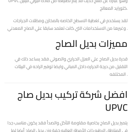
UPVC وهو عباره عن منتج حديث قد يتم تصنيعه من مادة البولي فينيل
كلورايد المعالج.
لقد يستخدم في تغطية الاسطح الخاصه بالمخازن ومظلات الجراجات
وغيرها من الاستخدامات التي كانت تعتمد سابقا علي الصاج المعدني .
مميزات بديل الصاج
قدرة بديل الصاج علي العزل الحراري والصوتي فقد يساعد ذلك في
التقليل من درجة الحراره داخل المباني وايضا توفير الراحه في البيئات
المختلفه .
افضل شركة تركيب بديل صاج
UPVC
يتميز بديل الصاج بخاصية مقاومة التآكل والصدأ فقد يكون مناسب جدا
في المناطق الرطبه ذات الأمطار العاليه خفة وزن بديل الصاج أيضا لها